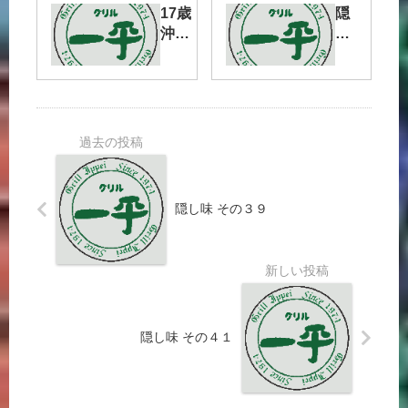
【28】
チャ
17歳
隠
リ旅
沖縄
し
編
ぐる
味
【2】
りと
そ
一周
の
チャ
２
リ旅
４
編
【3】
隠し味 その３９
隠し味 その４１