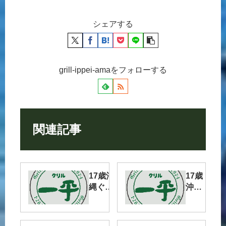
シェアする
grill-ippei-amaをフォローする
関連記事
17歳沖
17歳
縄ぐる
沖縄
りと一
ぐる
周チャ
りと
リ旅編
一周