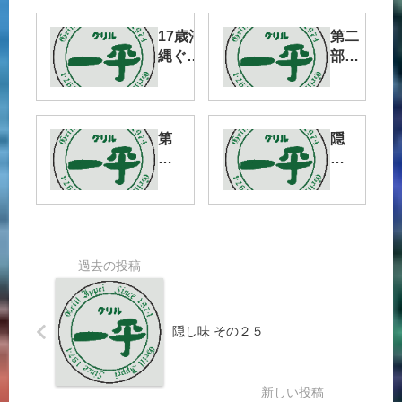
17歳沖
第二
縄ぐる
部
りと一
その
周チャ
１
リ旅編
【22】
第
隠
二
し
部
味
そ
そ
の
の
１
１
７
８
隠し味 その２５